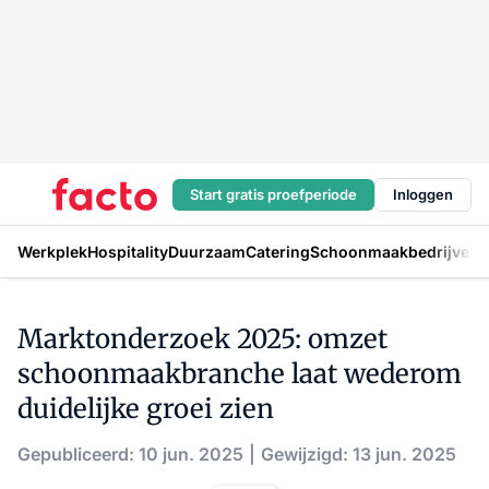
Start gratis proefperiode
Inloggen
Werkplek
Hospitality
Duurzaam
Catering
Schoonmaakbedrijven
H
Marktonderzoek 2025: omzet
schoonmaakbranche laat wederom
duidelijke groei zien
Gepubliceerd: 10 jun. 2025
Gewijzigd: 13 jun. 2025