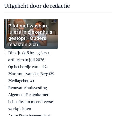
Uitgelicht door de redactie
Pilot met wasbare
luiers in ziekenhuis
gestopt: 'Ouders
maakten zich
zorgen'
Dit zijn de 5 best gelezen
artikelen in juli 2026
Op het bordje van... #2:
Marianne van den Berg (M-
Mediagebouw)
Renovatie huisvesting
Algemene Rekenkamer:
behoefte aan meer diverse
werkplekken
Arjan Stam benoemd tot