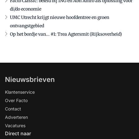
Facto Classic: beleid bij ING en Abn Amro als oplossing voor
di/do economie
UMC Utrecht krijgt nieuwe hoofdentree en groen
ontvangstgebied
Op het bordje van... #1: Trea Agtersmit (Rijksoverheid)
Nieuwsbrieven
Klantenservice
Over Facto
Contact
Adverteren
Vacatures
Direct naar