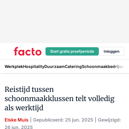
Start gratis proefperiode
Inloggen
Werkplek
Hospitality
Duurzaam
Catering
Schoonmaakbedrijven
H
Reistijd tussen
schoonmaakklussen telt volledig
als werktijd
Elske Muis
Gepubliceerd: 25 jun. 2025
Gewijzigd:
26 jun. 2025