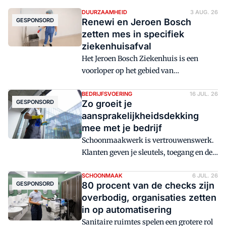
DUURZAAMHEID
3 AUG. 26
GESPONSORD
Renewi en Jeroen Bosch
zetten mes in specifiek
ziekenhuisafval
Het Jeroen Bosch Ziekenhuis is een
voorloper op het gebied van
afvalverwerking. Afval scheidt het
hospitaal in 's-Hertogenbosch in liefst
BEDRIJFSVOERING
16 JUL. 26
GESPONSORD
Zo groeit je
zestig verschillende stromen. Dit jaar is,
aansprakelijkheidsdekking
samen met Renewi, met succes het mes
mee met je bedrijf
gezet in de meeste kostbare soort:
Schoonmaakwerk is vertrouwenswerk.
specifiek ziekenhuisafval. Welke lessen
Klanten geven je sleutels, toegang en de
kunnen andere ziekenhuizen hieruit
zorg over ruimtes waar ze elke dag
trekken?
werken. Wie dat vak serieus neemt,
SCHOONMAAK
6 JUL. 26
GESPONSORD
80 procent van de checks zijn
neemt ook de financiële kant serieus.
overbodig, organisaties zetten
Een goede
in op automatisering
bedrijfsaansprakelijkheidsverzekering
Sanitaire ruimtes spelen een grotere rol
is daar een stille, maar belangrijke