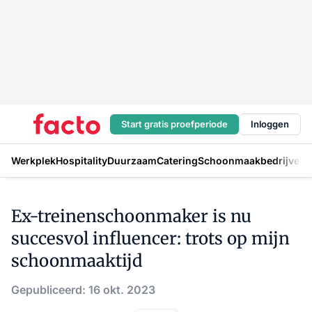
Start gratis proefperiode
Inloggen
Werkplek
Hospitality
Duurzaam
Catering
Schoonmaakbedrijven
H
Ex-treinenschoonmaker is nu
succesvol influencer: trots op mijn
schoonmaaktijd
Gepubliceerd: 16 okt. 2023