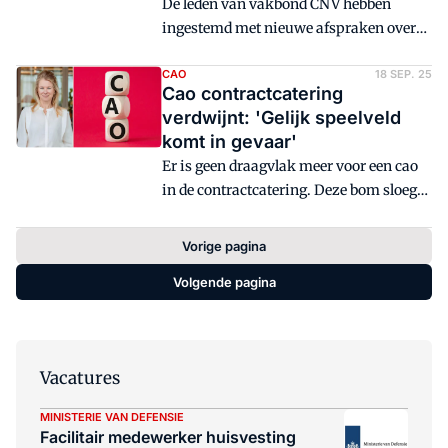
De leden van vakbond CNV hebben
geanalyseerd.
ingestemd met nieuwe afspraken over
de Regeling voor Vervroegde Uittreding
(RVU) en overwerk in de schoonmaak.
CAO
18 SEP. 25
Cao contractcatering
verdwijnt: 'Gelijk speelveld
komt in gevaar'
Er is geen draagvlak meer voor een cao
in de contractcatering. Deze bom sloeg
10 september in, toen vakbond CNV
bekendmaakte dat enkele werkgevers
Vorige pagina
uit de cateringbranche hun
Volgende pagina
lidmaatschap bij werkgeversvereniging
Veneca hebben opgezegd. Facto vroeg
aan Anna Casemier, voorzitter
Codekamer Contractcatering, wat de
Vacatures
gevolgen voor de sector zijn.
MINISTERIE VAN DEFENSIE
Facilitair medewerker huisvesting