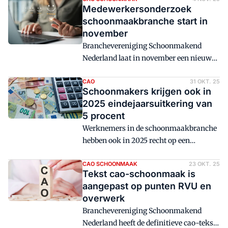
twee nieuwe afspraken.
Medewerkersonderzoek
schoonmaakbranche start in
november
Branchevereniging Schoonmakend
Nederland laat in november een nieuw
onafhankelijk medewerkersonderzoek
uitvoeren. Het onderzoek, dat wordt
CAO
31 OKT. 25
Schoonmakers krijgen ook in
uitgevoerd door onderzoeksbureau
2025 eindejaarsuitkering van
Flycatcher, moet inzicht geven in hoe
5 procent
schoonmakers en glazenwassers hun
Werknemers in de schoonmaakbranche
werk en arbeidsomstandigheden
hebben ook in 2025 recht op een
ervaren.
eindejaarsuitkering. De uitbetaling
moet uiterlijk op 15 december
CAO SCHOONMAAK
23 OKT. 25
Tekst cao-schoonmaak is
plaatsvinden. De Raad voor
aangepast op punten RVU en
Arbeidsverhoudingen in de
overwerk
Schoonmaak- en Glazenwassersbranche
Branchevereniging Schoonmakend
(RAS) heeft de voorwaarden
Nederland heeft de definitieve cao-tekst
gepubliceerd.