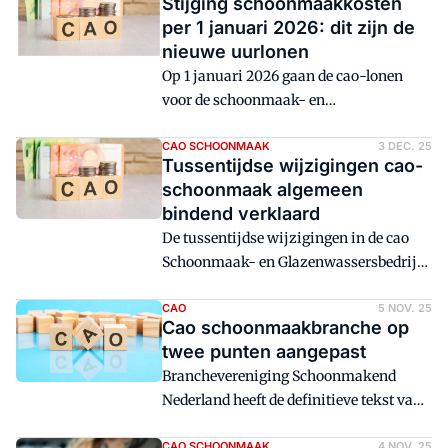
Stijging schoonmaakkosten
per 1 januari 2026: dit zijn de
nieuwe uurlonen
Op 1 januari 2026 gaan de cao-lonen
voor de schoonmaak- en
glazenwassersbranche omhoog,
conform de cao. De loontabellen vind je
CAO SCHOONMAAK
3 DEC. 25
Tussentijdse wijzigingen cao-
in dit artikel.
schoonmaak algemeen
bindend verklaard
De tussentijdse wijzigingen in de cao
Schoonmaak- en Glazenwassersbedrijf
zijn per 1 januari 2026 algemeen
bindend verklaard. Dat meldt de
CAO
5 NOV. 25
Cao schoonmaakbranche op
Staatscourant van 1 december 2025
twee punten aangepast
(publicatienummer 36833).
Branchevereniging Schoonmakend
Nederland heeft de definitieve tekst van
de cao schoonmaak gepubliceerd voor
CAO SCHOONMAAK
4 NOV. 25