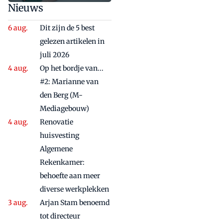
zorgen'
Nieuws
Dit zijn de 5 best
gelezen artikelen in
juli 2026
Op het bordje van...
#2: Marianne van
den Berg (M-
Mediagebouw)
Renovatie
huisvesting
Algemene
Rekenkamer:
behoefte aan meer
diverse werkplekken
Arjan Stam benoemd
tot directeur