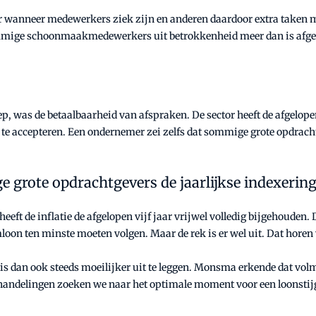
r wanneer medewerkers ziek zijn en anderen daardoor extra taken 
ge schoonmaakmedewerkers uit betrokkenheid meer dan is afgespr
ep, was de betaalbaarheid van afspraken. De sector heeft de afgelope
 te accepteren. Een ondernemer zei zelfs dat sommige grote opdracht
 grote opdrachtgevers de jaarlijkse indexering 
ft de inflatie de afgelopen vijf jaar vrijwel volledig bijgehouden. 
 ten minste moeten volgen. Maar de rek is er wel uit. Dat horen w
s dan ook steeds moeilijker uit te leggen. Monsma erkende dat volm
derhandelingen zoeken we naar het optimale moment voor een loonstijg