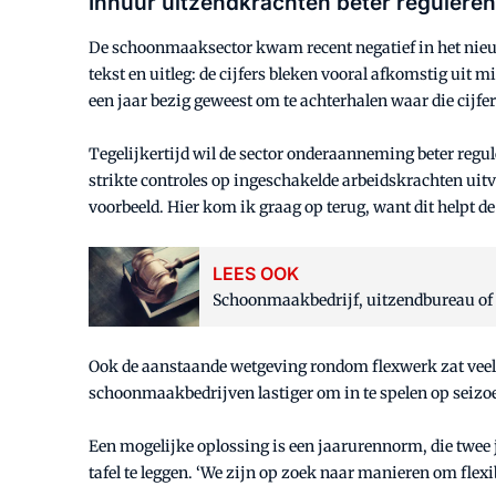
Inhuur uitzendkrachten beter reguleren
De schoonmaaksector kwam recent negatief in het nieu
tekst en uitleg: de cijfers bleken vooral afkomstig uit
een jaar bezig geweest om te achterhalen waar die cijfe
Tegelijkertijd wil de sector onderaanneming beter regu
strikte controles op ingeschakelde arbeidskrachten uitv
voorbeeld. Hier kom ik graag op terug, want dit helpt de
LEES OOK
Schoonmaakbedrijf, uitzendbureau of 
Ook de aanstaande wetgeving rondom flexwerk zat veel 
schoonmaakbedrijven lastiger om in te spelen op seizo
Een mogelijke oplossing is een jaarurennorm, die twee
tafel te leggen. ‘We zijn op zoek naar manieren om flexib