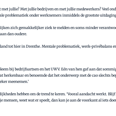
 met jullie? Met jullie bedrijven en met jullie medewerkers? Veel o
tale problematiek onder werknemers inmiddels de grootste uitdagi
jken zich gemakkelijker ziek te melden en soms minder verantwoord
taan dan oudere.
and tot hier in Drenthe. Mentale problematiek, werk-privébalans en
leem bij bedrijfsartsen en het UWV. Eén van hen gaf aan dat sommig
 herkenbaar en benoemde dat het onderwerp met de cao slechts beperk
 zeker meenemen.’
lijkheden hebben om de trend te keren. ‘Vooral aandacht werkt. Blijf
e mensen, weet wat er speelt, dan kan je aan de voorkant al iets doe