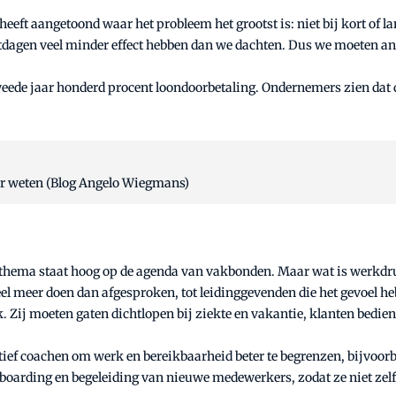
eeft aangetoond waar het probleem het grootst is: niet bij kort of
htdagen veel minder effect hebben dan we dachten. Dus we moeten an
eede jaar honderd procent loondoorbetaling. Ondernemers zien dat d
er weten (Blog Angelo Wiegmans)
 thema staat hoog op de agenda van vakbonden. Maar wat is werkdr
l meer doen dan afgesproken, tot leidinggevenden die het gevoel 
k. Zij moeten gaten dichtlopen bij ziekte en vakantie, klanten bedie
tief coachen om werk en bereikbaarheid beter te begrenzen, bijvoor
onboarding en begeleiding van nieuwe medewerkers, zodat ze niet zelf