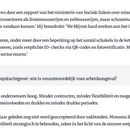
ws door een rapport van het ministerie van Sociale Zaken over mi
 microsectoren als linnenwasserijen en zeilwasserijen, maar schoonmaa
rs vandaan komen.’ Hij benadrukt: ‘We blijven hard werken aan het i
leren, onder meer door een beperking op het aantal schakels in de k
oeren, zoals verplichte ID-checks via QR-codes en fotoverificatie. 
 sector enorm.’
opdrachtgever: wie is verantwoordelijk voor arbeidsongeval?
ondernemers hoog. Minder contracten, minder flexibiliteit en moge
ensinvloeden en drukke en minder drukke periodes.
 jaar geleden nog niet werd geaccepteerd door vakbonden. Monsma li
iliteit strategisch te behouden, zeker in het licht van de nieuwe wet